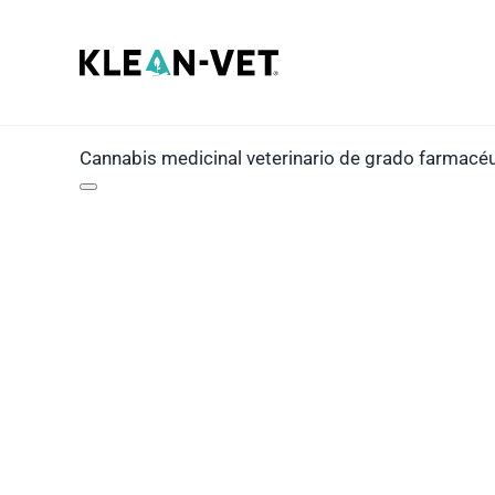
Saltar
al
contenido
Cannabis medicinal veterinario de grado farmacé