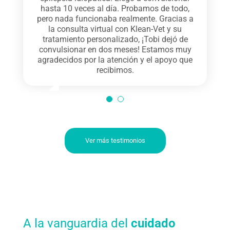
medicamentos tradicionales le causaban
hasta 10 veces al día. Probamos de todo,
mucho daño a sus órganos. Estaba siempre
pero nada funcionaba realmente. Gracias a
con dolor, rígido, casi no caminaba…
la consulta virtual con
Klean-Vet
y su
¡Gracias a Klean-Vet
tratamiento personalizado, ¡Tobi dejó de
, Aquiles volvió a ser él
mismo! Desde la primera dosis vimos un
convulsionar en dos meses! Estamos muy
cambio impresionante.
agradecidos por la atención y el apoyo que
Volvió a estar
activo
, sin dolor y camina mucho mejor.
recibimos.
Estamos felices con los resultados.
¡Recomendadísimo!
Ver más testimonios
A la vanguardia del
cuidado