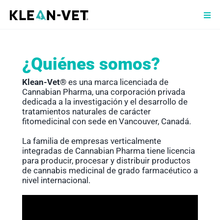
Saltar
al
Togg
contenido
Navi
T
¿Quiénes somos?
Q
Klean-Vet®
es una marca licenciada de
P
Cannabian Pharma, una corporación privada
dedicada a la investigación y el desarrollo de
tratamientos naturales de carácter
V
fitomedicinal con sede en Vancouver, Canadá.
T
La familia de empresas verticalmente
integradas de
Cannabian Pharma
tiene licencia
para producir, procesar y distribuir productos
B
de cannabis medicinal de grado farmacéutico a
nivel internacional.