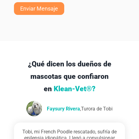
¿Qué dicen los dueños de
mascotas que confiaron
en
Klean-Vet®?
Amanda Ospina
Faysury Rivera
,
Turora de Aquiles
,
Turora de Tobi
Mi Aquiles, un Pastor Alemán de 13 años,
Tobi, mi French Poodle rescatado, sufría de
sufría de
epilepsia idiopática
artrosis degenerativa
. Llegó a convulsionar
. Los