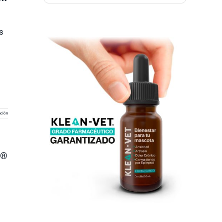
s
ción
t®