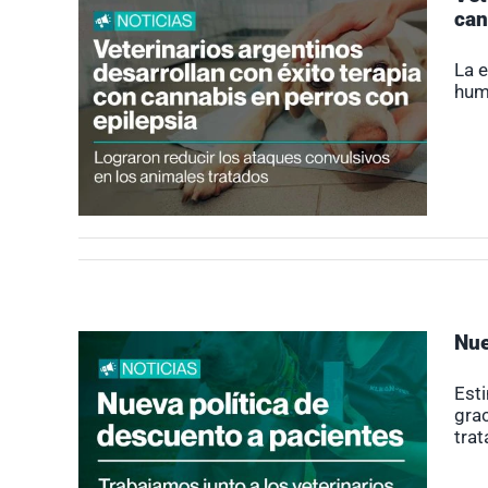
can
La e
huma
Nue
Est
grac
trat