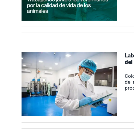
Lab
del
Colo
del 
prod