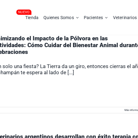
Tienda
Quienes Somos
Pacientes
Veterinarios
imizando el Impacto de la Pólvora en las
tividades: Cómo Cuidar del Bienestar Animal durant
ebraciones
 solo una fiesta? La Tierra da un giro, entonces cierras el añ
hampán te espera al lado de [...]
Más informa
erinarios argentinos desarrollan con éxito terapia c