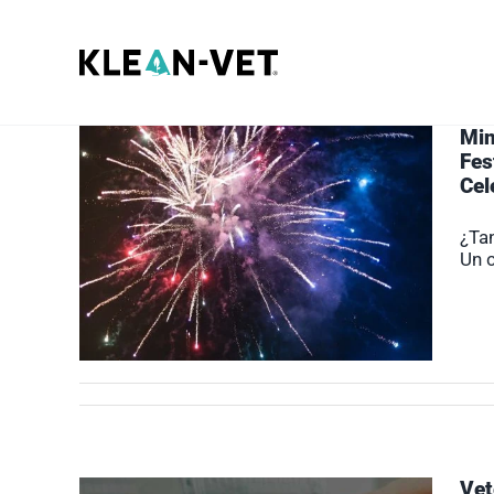
Saltar
al
contenido
Min
Fes
Cel
¿Tan
Un c
Vet