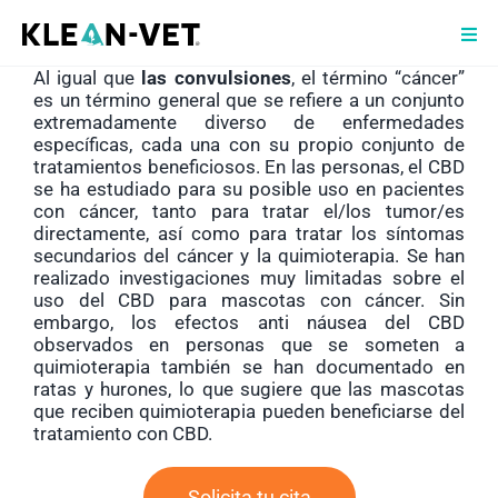
Saltar
al
Togg
contenido
Navi
Al igual que
las convulsiones
, el término “cáncer”
T
es un término general que se refiere a un conjunto
extremadamente diverso de enfermedades
específicas, cada una con su propio conjunto de
Q
tratamientos beneficiosos. En las personas, el CBD
se ha estudiado para su posible uso en pacientes
P
con cáncer, tanto para tratar el/los tumor/es
directamente, así como para tratar los síntomas
secundarios del cáncer y la quimioterapia. Se han
V
realizado investigaciones muy limitadas sobre el
uso del CBD para mascotas con cáncer. Sin
T
embargo, los efectos anti náusea del CBD
observados en personas que se someten a
quimioterapia
también se han documentado en
B
ratas y hurones
, lo que sugiere que las mascotas
que reciben quimioterapia pueden beneficiarse del
tratamiento con CBD.
Solicita tu cita